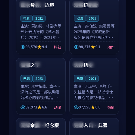
沈意林的对手戏自然克
领衔，高若初担任重要
草木皆兵：边境
双城记新版
泰国
独播
中国
独播
制，让整部影片在悬
角色，戚南柯的叙事
念...
节...
电影
2021
动漫
2025
主演：
莫如初、林星桥 等
主演：
苏柏然、樊清晏 等
邢沐云执导的《草木皆
2025年的《双城记新
兵：边境》于2021年面
版》是钱亦舒再度打磨
世，泰国的城市气质与
的动作佳作。中国大陆
98,570
9.4
98,375
9.1
科幻
动作
校园青春的人物心境共
的取景与沙漠探险的氛
99:42
99:58
同构筑了影片基调。莫
围相互成就，苏柏然与
如初、林星桥用细腻的
樊清晏的对手戏自然克
深海之下
失控指令
日本
热播
日本
杜比
表演撑起整部科幻电
制，让整部影片在悬念
影...
与...
电影
2023
电影
2021
主演：
木村拓哉、章子怡
主演：
河正宇、易烊千玺
等
深海之下是一部以动漫
等
失控指令是一部以惊悚
为核心的影视作品，围
为核心的影视作品，围
绕危机、反转与人物成
绕危机、反转与人物成
97,973
6.6
97,958
6.0
动漫
惊悚
长展开，整体节奏紧
长展开，整体节奏紧
95:01
99:17
凑，值得推荐观看。
凑，值得推荐观看。
天际余震·纪念版
狂潮入口·典藏
中国
独播
中国
4K