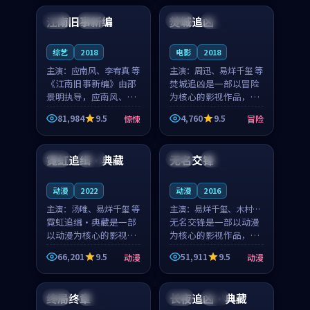
合作演出，影片在情感
纠葛，爱情元素贯穿始
江南旧事新编
焚城追凶
日本
院线
英国
杜比
层次与现实质感之间
终，节奏稳健而富有张
游...
力，...
综艺
2018
电影
2018
主演：
应南风、李宥真 等
主演：
周迅、易烊千玺 等
《江南旧事新编》由邵
焚城追凶是一部以冒险
景明执导，应南风、李
为核心的影视作品，围
宥真领衔主演，是一部
绕危机、反转与人物成
81,984
9.5
4,760
9.5
惊悚
冒险
2018年上映的日本惊悚
长展开，整体节奏紧
99:29
99:12
综艺。影片以邻里温情
凑，值得推荐观看。
为切入，呈现一段从初
霓虹追缉·典藏
无名交锋
法国
高分
泰国
完结
遇到告别都浸着真实
情...
动漫
2022
动漫
2016
主演：
汤唯、易烊千玺 等
主演：
易烊千玺、木村拓
霓虹追缉·典藏是一部
哉 等
无名交锋是一部以动漫
以动漫为核心的影视作
为核心的影视作品，围
品，围绕危机、反转与
绕危机、反转与人物成
66,201
9.5
51,911
9.5
动漫
动漫
人物成长展开，整体节
长展开，整体节奏紧
99:30
99:17
奏紧凑，值得推荐观
凑，值得推荐观看。
看。
终局终章
长夜追凶·典藏
美国
高分
中国
高分