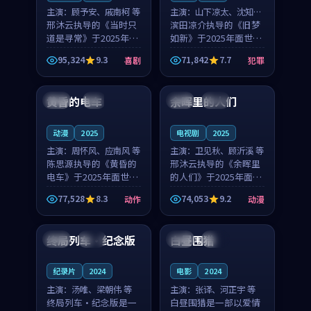
主演：
顾予安、戚南柯 等
主演：
山下凉太、沈知韵
邢沐云执导的《当时只
等
滨田凉介执导的《旧梦
道是寻常》于2025年面
如新》于2025年面世，
世，泰国的城市气质与
中国台湾的城市气质与
95,324
9.3
71,842
7.7
喜剧
犯罪
母女情深的人物心境共
异国相遇的人物心境共
99:20
99:56
同构筑了影片基调。顾
同构筑了影片基调。山
予安、戚南柯用细腻的
下凉太、沈知韵用细腻
黄昏的电车
余晖里的人们
日本
4K
泰国
完结
表演撑起整部喜剧电
的表演撑起整部犯罪
影...
电...
动漫
2025
电视剧
2025
主演：
周怀风、应南风 等
主演：
卫见秋、顾沂溪 等
陈思源执导的《黄昏的
邢沐云执导的《余晖里
电车》于2025年面世，
的人们》于2025年面
日本的城市气质与渔村
世，泰国的城市气质与
77,528
8.3
74,053
9.2
动作
动漫
故事的人物心境共同构
小镇生活的人物心境共
99:59
99:59
筑了影片基调。周怀
同构筑了影片基调。卫
风、应南风用细腻的表
见秋、顾沂溪用细腻的
终局列车·纪念版
白昼围猎
泰国
完结
美国
独播
演撑起整部动作电影，
表演撑起整部动漫电
剧...
影，...
纪录片
2024
电影
2024
主演：
汤唯、梁朝伟 等
主演：
张译、河正宇 等
终局列车·纪念版是一
白昼围猎是一部以爱情