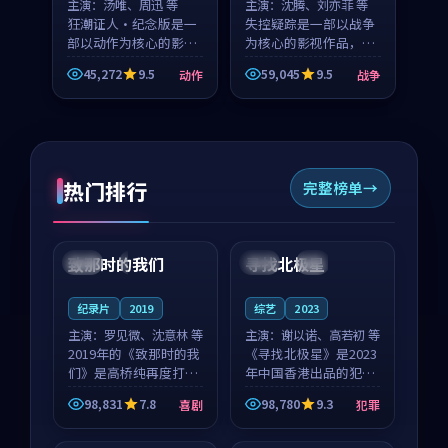
主演：
汤唯、周迅 等
主演：
沈腾、刘亦菲 等
狂潮证人·纪念版是一
失控疑踪是一部以战争
部以动作为核心的影视
为核心的影视作品，围
作品，围绕危机、反转
绕危机、反转与人物成
45,272
9.5
59,045
9.5
动作
战争
与人物成长展开，整体
长展开，整体节奏紧
节奏紧凑，值得推荐观
凑，值得推荐观看。
看。
热门排行
完整榜单
99:22
99:18
致那时的我们
寻找北极星
中国
4K
中国
4K
纪录片
2019
综艺
2023
主演：
罗见微、沈意林 等
主演：
谢以诺、高若初 等
2019年的《致那时的我
《寻找北极星》是2023
们》是高桥纯再度打磨
年中国香港出品的犯罪
的喜剧佳作。中国大陆
新作，主创团队希望用
98,831
7.8
98,780
9.3
喜剧
犯罪
的取景与都市寓言的氛
公路冒险的故事让观众
99:44
99:40
围相互成就，罗见微与
停下来想一想。谢以诺