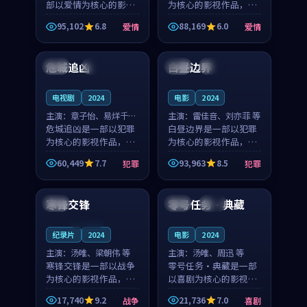
部以爱情为核心的影视
为核心的影视作品，围
作品，围绕危机、反转
绕危机、反转与人物成
95,102
6.8
88,169
6.0
爱情
爱情
与人物成长展开，整体
长展开，整体节奏紧
99:19
99:14
节奏紧凑，值得推荐观
凑，值得推荐观看。
看。
危城追凶
白昼边界
韩国
4K
泰国
院线
电视剧
2024
电影
2024
主演：
章子怡、易烊千玺
主演：
雷佳音、刘亦菲 等
等
危城追凶是一部以犯罪
白昼边界是一部以犯罪
为核心的影视作品，围
为核心的影视作品，围
绕危机、反转与人物成
绕危机、反转与人物成
60,449
7.7
93,963
8.5
犯罪
犯罪
长展开，整体节奏紧
长展开，整体节奏紧
91:52
99:54
凑，值得推荐观看。
凑，值得推荐观看。
寒锋交锋
零号任务·典藏
英国
美国
热播
连载中
纪录片
2024
电影
2024
主演：
汤唯、梁朝伟 等
主演：
汤唯、周迅 等
寒锋交锋是一部以战争
零号任务·典藏是一部
为核心的影视作品，围
以喜剧为核心的影视作
绕危机、反转与人物成
品，围绕危机、反转与
17,740
9.2
21,736
7.0
战争
喜剧
长展开，整体节奏紧
人物成长展开，整体节