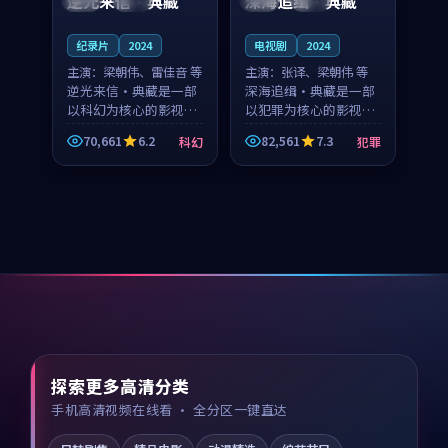
逆光来信·典藏
深海追缉·典藏
纪录片
2024
电视剧
2024
主演：
梁朝伟、雷佳音 等
主演：
张译、梁朝伟 等
逆光来信·典藏是一部
深海追缉·典藏是一部
以科幻为核心的影视作
以犯罪为核心的影视作
品，围绕危机、反转与
品，围绕危机、反转与
70,661
6.2
82,561
7.3
科幻
犯罪
人物成长展开，整体节
人物成长展开，整体节
奏紧凑，值得推荐观
奏紧凑，值得推荐观
看。
看。
探索更多高清分类
手机高清视频在线看 · 全分区一键直达