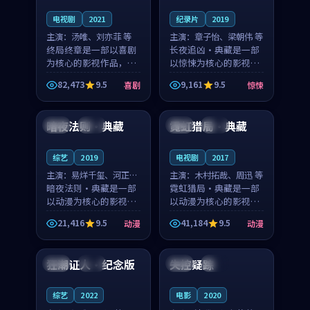
电视剧
2021
纪录片
2019
主演：
汤唯、刘亦菲 等
主演：
章子怡、梁朝伟 等
终局终章是一部以喜剧
长夜追凶·典藏是一部
为核心的影视作品，围
以惊悚为核心的影视作
绕危机、反转与人物成
品，围绕危机、反转与
82,473
9.5
9,161
9.5
喜剧
惊悚
长展开，整体节奏紧
人物成长展开，整体节
99:04
99:17
凑，值得推荐观看。
奏紧凑，值得推荐观
看。
暗夜法则·典藏
霓虹猎局·典藏
韩国
高分
英国
院线
综艺
2019
电视剧
2017
主演：
易烊千玺、河正宇
主演：
木村拓哉、周迅 等
等
暗夜法则·典藏是一部
霓虹猎局·典藏是一部
以动漫为核心的影视作
以动漫为核心的影视作
品，围绕危机、反转与
品，围绕危机、反转与
21,416
9.5
41,184
9.5
动漫
动漫
人物成长展开，整体节
人物成长展开，整体节
99:44
99:15
奏紧凑，值得推荐观
奏紧凑，值得推荐观
看。
看。
狂潮证人·纪念版
失控疑踪
英国
院线
英国
完结
综艺
2022
电影
2020