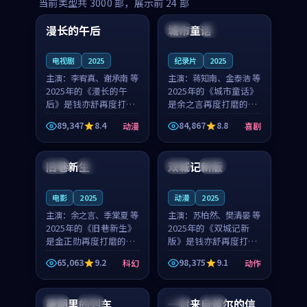
99:16
99:52
当前类型共
3000
部，展示前
24
部
漫长的午后
城市童话
中国
高分
美国
院线
电视剧
2025
纪录片
2025
主演：
李宥真、谢承南 等
主演：
蒋知南、金泰浩 等
2025年的《漫长的午
2025年的《城市童话》
后》是钱亦舒再度打磨
是余之言再度打磨的喜
的动漫佳作。中国大陆
剧佳作。美国的取景与
89,347
8.4
84,867
8.8
动漫
喜剧
的取景与海岛日常的氛
历史战争的氛围相互成
99:04
99:40
围相互成就，李宥真与
就，蒋知南与金泰浩的
谢承南的对手戏自然克
对手戏自然克制，让整
旧巷新生
双城记新版
英国
完结
中国
独播
制，让整部影片在悬念
部影片在悬念与温度
与...
之...
电影
2025
动漫
2025
主演：
余之言、季棠夏 等
主演：
苏柏然、樊清晏 等
2025年的《旧巷新生》
2025年的《双城记新
是金正勋再度打磨的科
版》是钱亦舒再度打磨
幻佳作。英国的取景与
的动作佳作。中国大陆
65,063
9.2
98,375
9.1
科幻
动作
雨夜物语的氛围相互成
的取景与沙漠探险的氛
99:24
99:36
就，余之言与季棠夏的
围相互成就，苏柏然与
对手戏自然克制，让整
樊清晏的对手戏自然克
暑期里的列车
一封来自首尔的信
中国
杜比
韩国
热播
部影片在悬念与温度
制，让整部影片在悬念