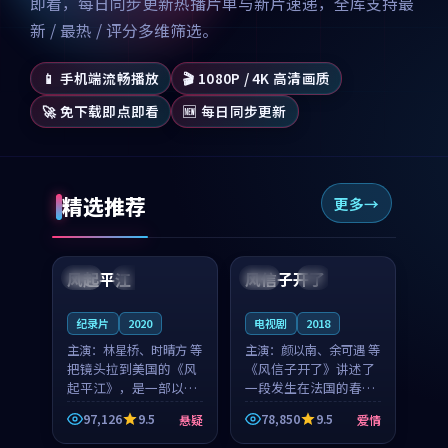
即看，每日同步更新热播片单与新片速递，全库支持最
新 / 最热 / 评分多维筛选。
📱 手机端流畅播放
🎬 1080P / 4K 高清画质
🚀 免下载即点即看
🆕 每日同步更新
精选推荐
更多
99:07
99:21
风起平江
风信子开了
美国
完结
法国
4K
纪录片
2020
电视剧
2018
主演：
林星桥、时晴方 等
主演：
颜以南、余可遇 等
把镜头拉到美国的《风
《风信子开了》讲述了
起平江》，是一部以时
一段发生在法国的春日
光记忆为底色的悬疑作
漫步故事。颜以南饰演
97,126
9.5
78,850
9.5
悬疑
爱情
品。林星桥和时晴方贡
的主角与余可遇的角色
99:53
99:25
献了2020年颇受关注的
因一场意外卷入更深的