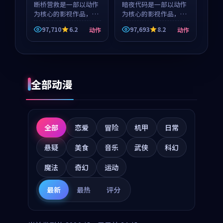
玺 等
断桥营救是一部以动作
暗夜代码是一部以动作
为核心的影视作品，围
为核心的影视作品，围
绕危机、反转与人物成
绕危机、反转与人物成
97,710
6.2
97,693
8.2
动作
动作
长展开，整体节奏紧
长展开，整体节奏紧
凑，值得推荐观看。
凑，值得推荐观看。
全部动漫
全部
恋爱
冒险
机甲
日常
悬疑
美食
音乐
武侠
科幻
魔法
奇幻
运动
最新
最热
评分