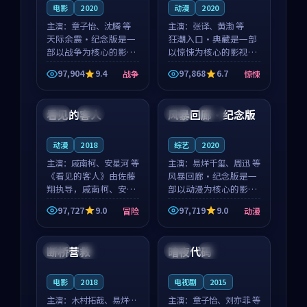
电影
2020
动漫
2020
主演：
章子怡、沈腾 等
主演：
张译、黄渤 等
天际余震·纪念版是一
狂潮入口·典藏是一部
部以战争为核心的影视
以惊悚为核心的影视作
作品，围绕危机、反转
品，围绕危机、反转与
97,904
9.4
97,868
6.7
战争
惊悚
与人物成长展开，整体
人物成长展开，整体节
99:05
99:07
节奏紧凑，值得推荐观
奏紧凑，值得推荐观
看。
看。
看见的客人
风暴回廊·纪念版
泰国
完结
美国
院线
动漫
2018
综艺
2020
主演：
戚南柯、安星河 等
主演：
易烊千玺、周迅 等
《看见的客人》由佐藤
风暴回廊·纪念版是一
翔执导，戚南柯、安星
部以动漫为核心的影视
河领衔主演，是一部
作品，围绕危机、反转
97,727
9.0
97,719
9.0
冒险
动漫
2018年上映的泰国冒险
与人物成长展开，整体
99:09
99:49
动漫。影片以海岸抒情
节奏紧凑，值得推荐观
为切入，呈现一段从初
看。
断桥营救
暗夜代码
日本
高分
中国
独播
遇到告别都浸着真实情
绪...
电影
2018
电视剧
2015
主演：
木村拓哉、易烊千
主演：
章子怡、刘亦菲 等