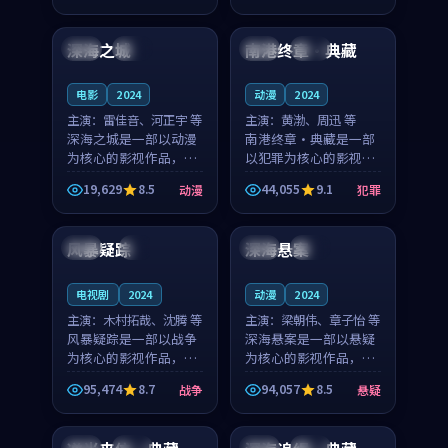
99:47
96:32
凑，值得推荐观看。
奏紧凑，值得推荐观
看。
深海之城
南港终章·典藏
韩国
院线
日本
院线
电影
2024
动漫
2024
主演：
雷佳音、河正宇 等
主演：
黄渤、周迅 等
深海之城是一部以动漫
南港终章·典藏是一部
为核心的影视作品，围
以犯罪为核心的影视作
绕危机、反转与人物成
品，围绕危机、反转与
19,629
8.5
44,055
9.1
动漫
犯罪
长展开，整体节奏紧
人物成长展开，整体节
99:18
99:37
凑，值得推荐观看。
奏紧凑，值得推荐观
看。
风暴疑踪
深海悬案
日本
4K
中国
热播
电视剧
2024
动漫
2024
主演：
木村拓哉、沈腾 等
主演：
梁朝伟、章子怡 等
风暴疑踪是一部以战争
深海悬案是一部以悬疑
为核心的影视作品，围
为核心的影视作品，围
绕危机、反转与人物成
绕危机、反转与人物成
95,474
8.7
94,057
8.5
战争
悬疑
长展开，整体节奏紧
长展开，整体节奏紧
99:24
91:16
凑，值得推荐观看。
凑，值得推荐观看。
泰国
热播
美国
独播