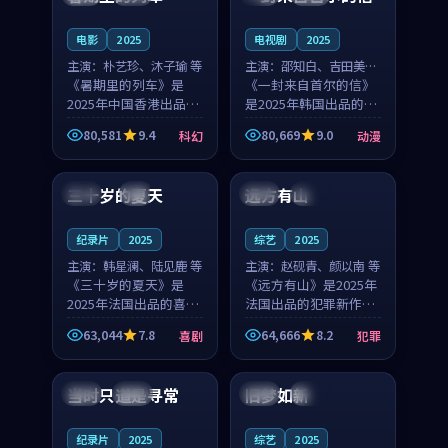
之...
与...
电影
2025
电视剧
2025
主演：
朴艺珍、沐子瑜 等
主演：
邵知白、吉田美琴
《暑期里的列车》是
等
《一封来自首尔的信》
2025年中国香港出品的
是2025年韩国出品的动
科幻新作，主创团队希
漫新作，主创团队希望
80,581
9.4
80,669
9.0
科幻
动漫
望用城市夜归人的故事
用高考往事的故事让观
99:12
99:48
让观众停下来想一想。
众停下来想一想。邵知
朴艺珍领衔，沐子瑜担
白领衔，吉田美琴担任
三十岁的夏天
远方有山
法国
4K
法国
独播
任重要角色，郑书延的
重要角色，谢承南的
叙...
叙...
纪录片
2025
综艺
2025
主演：
韩星澜、陆见鹿 等
主演：
赵砚青、颜以南 等
《三十岁的夏天》是
《远方有山》是2025年
2025年法国出品的喜剧
法国出品的犯罪新作，
新作，主创团队希望用
主创团队希望用高校追
63,044
7.8
64,666
8.2
喜剧
犯罪
深夜电台的故事让观众
梦的故事让观众停下来
99:32
99:08
停下来想一想。韩星澜
想一想。赵砚青领衔，
领衔，陆见鹿担任重要
颜以南担任重要角色，
当时只道是寻常
旧梦如新
泰国
杜比
中国
高分
角色，山田纯一的叙事
山田纯一的叙事节奏
节...
一...
纪录片
2025
综艺
2025